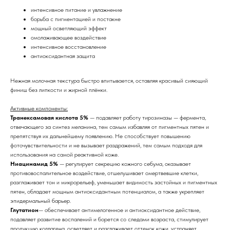
интенсивное питание и увлажнение
борьба с пигментацией и постакне
мощный осветляющий эффект
омолаживающее воздействие
интенсивное восстановление
антиоксидантная защита
Нежная молочная текстура быстро впитывается, оставляя красивый сияющий
финиш без липкости и жирной плёнки.
Активные компоненты:
Транексамовая кислота 5%
— подавляет работу тирозиназы — фермента,
отвечающего за синтез меланина, тем самым избавляя от пигментных пятен и
препятствуя их дальнейшему появлению. Не способствует повышению
фоточувствительности и не вызывает раздражений, тем самым подходя для
использования на самой реактивной коже.
Ниацинамид 5%
— регулирует секрецию кожного себума, оказывает
противовоспалительное воздействие, отшелушивает омертвевшие клетки,
разглаживает тон и микрорельеф, уменьшает видимость застойных и пигментных
пятен, обладает мощным антиоксидантным потенциалом, а также укрепляет
эпидермальный барьер.
Глутатион
— обеспечивает антимелогенное и антиоксидантное действие,
подавляет развитие воспалений и борется со следами возраста, стимулирует
продукцию коллагена, осветляет и разглаживает оттенок кожи, устраняет