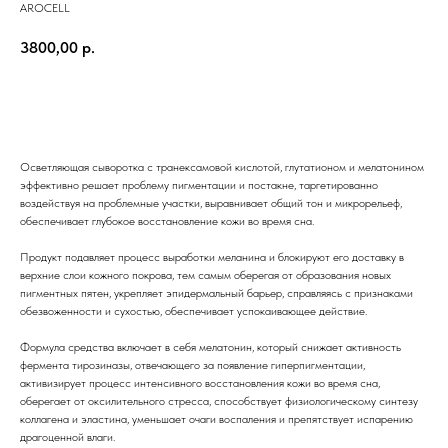
AROCELL
3800,00
р.
Добавить в корзину
Осветляющая сыворотка с транексамовой кислотой, глутатионом и мелатонином
эффективно решает проблему пигментации и постакне, таргетированно
воздействуя на проблемные участки, выравнивает общий тон и микрорельеф,
обеспечивает глубокое восстановление кожи во время сна.
Продукт подавляет процесс выработки меланина и блокируют его доставку в
верхние слои кожного покрова, тем самым оберегая от образования новых
пигментных пятен, укрепляет эпидермальный барьер, справляясь с признаками
обезвоженности и сухостью, обеспечивает успокаивающее действие.
Формула средства включает в себя мелатонин, который снижает активность
фермента тирозиназы, отвечающего за появление гиперпигментации,
активизирует процесс интенсивного восстановления кожи во время сна,
оберегает от оксилительного стресса, способствует физиологическому синтезу
коллагена и эластина, уменьшает очаги воспаления и препятствует испарению
драгоценной влаги.