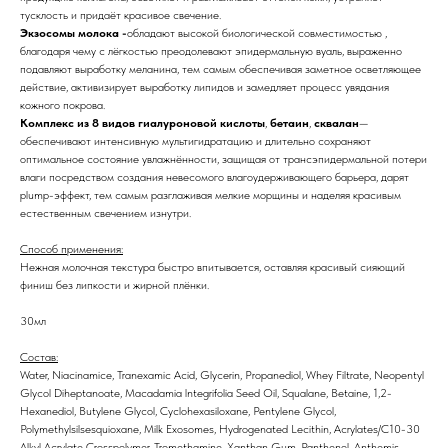
тусклость и придаёт красивое свечение.
Экзосомы молока -
обладают высокой биологической совместимостью ,
благодаря чему с лёгкостью преодолевают эпидермальную вуаль, выраженно
подавляют выработку меланина, тем самым обеспечивая заметное осветляющее
действие, активизирует выработку липидов и замедляет процесс увядания
кожного покрова.
Комплекс из 8 видов гиалуроновой кислоты
,
бетаин
,
сквалан
—
обеспечивают интенсивную мультигидратацию и длительно сохраняют
оптимальное состояние увлажнённости, защищая от трансэпидермальной потери
влаги посредством создания невесомого влагоудерживающего барьера, дарят
plump-эффект, тем самым разглаживая мелкие морщины и наделяя красивым
естественным свечением изнутри.
Способ применения:
Нежная молочная текстура быстро впитывается, оставляя красивый сияющий
финиш без липкости и жирной плёнки.
30мл
Состав:
Water, Niacinamice, Tranexamic Acid, Glycerin, Propanediol, Whey Filtrate, Neopentyl
Glycol Diheptanoate, Macadamia lntegrifolia Seed Oil, Squalane, Betaine, 1,2-
Hexanediol, Butylene Glycol, Cyclohexasiloxane, Pentylene Glycol,
Polymethylsilsesquioxane, Milk Exosomes, Hydrogenated Lecithin, Acrylates/C10-30
Alkyl Acrylate Crosspolymer, Tromethamine, Xanthan Gum, Panthenol, Anthemis