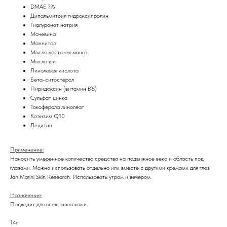
DMAE 1%
Дипальмитоил гидроксипролин
Гиалуронат натрия
Мочевина
Маннитол
Масло косточек манго
Масло ши
Линолевая кислота
Бета-ситостерол
Пиридоксин (витамин В6)
Сульфат цинка
Токоферола линолеат
Коэнзим Q10
Лецитин
Применение:
Наносить умеренное количество средства на подвижное веко и область под
глазами. Можно использовать отдельно или вместе с другими кремами для глаз
Jan Marini Skin Research. Использовать утром и вечером.
Назначение:
Подходит для всех типов кожи.
14г