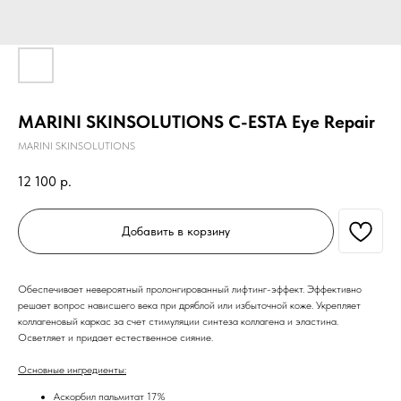
MARINI SKINSOLUTIONS C-ESTA Eye Repair
MARINI SKINSOLUTIONS
12 100
р.
Добавить в корзину
Обеспечивает невероятный пролонгированный лифтинг-эффект. Эффективно
решает вопрос нависшего века при дряблой или избыточной коже. Укрепляет
коллагеновый каркас за счет стимуляции синтеза коллагена и эластина.
Осветляет и придает естественное сияние.
Основные ингредиенты:
Аскорбил пальмитат 17%