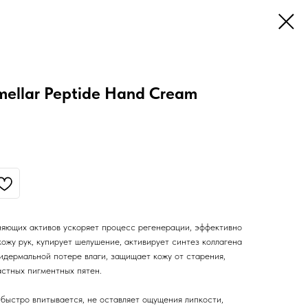
llar Peptide Hand Cream
няющих активов ускоряет процесс регенерации, эффективно
ожу рук, купирует шелушение, активирует синтез коллагена
идермальной потере влаги, защищает кожу от старения,
стных пигментных пятен.
быстро впитывается, не оставляет ощущения липкости,