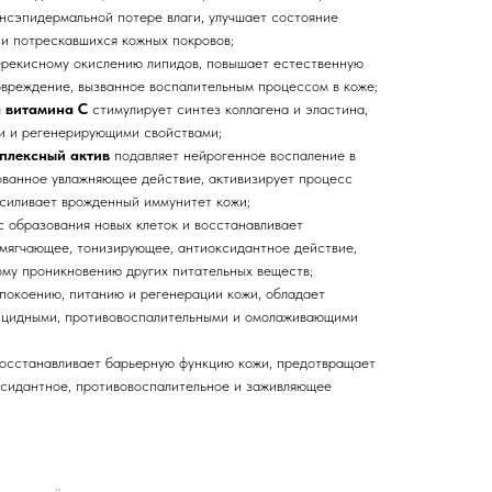
ансэпидермальной потере влаги, улучшает состояние
и потрескавшихся кожных покровов;
ерекисному окислению липидов, повышает естественную
вреждение, вызванное воспалительным процессом в коже;
 витамина С
стимулирует синтез коллагена и эластина,
и и регенерирующими свойствами;
плексный актив
подавляет нейрогенное воспаление в
ованное увлажняющее действие, активизирует процесс
силивает врожденный иммунитет кожи;
с образования новых клеток и восстанавливает
мягчающее, тонизирующее, антиоксидантное действие,
ому проникновению других питательных веществ;
покоению, питанию и регенерации кожи, обладает
ицидными, противовоспалительными и омолаживающими
осстанавливает барьерную функцию кожи, предотвращает
ксидантное, противовоспалительное и заживляющее