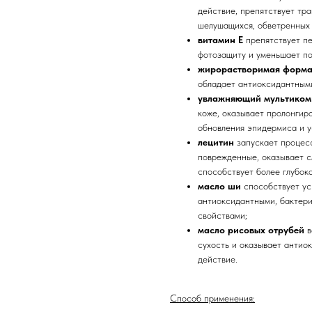
действие, препятствует тр
шелушащихся, обветренных 
витамин Е
препятствует п
фотозащиту и уменьшает по
жирорастворимая форма
обладает антиоксидантным
увлажняющий мультиком
коже, оказывает пролонгир
обновления эпидермиса и у
лецитин
запускает процес
поврежденные, оказывает с
способствует более глубок
масло ши
способствует ус
антиоксидантными, бактер
свойствами;
масло рисовых отрубей
в
сухость и оказывает антио
действие.
Способ применения: