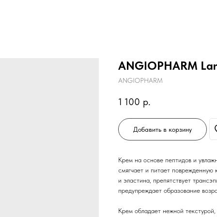
ANGIOPHARM Lame
ANGIOPHARM
1 100
р.
Добавить в корзину
Крем на основе пептидов и увлаж
смягчает и питает поврежденную к
и эластина, препятствует трансэп
предупреждает образование возра
Крем обладает нежной текстурой, 