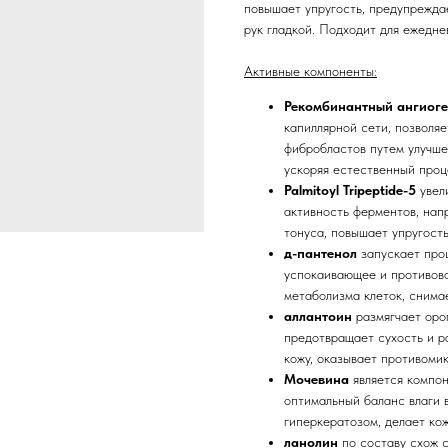
повышает упругость, предупрежда
рук гладкой. Подходит для ежедне
Активные компоненты:
Рекомбинантный ангиоге
капиллярной сети, позволя
фибробластов путем улучше
ускоряя естественный проц
Palmitoyl Tripeptide-5
увел
активность ферментов, нап
тонуса, повышает упругост
д-пантенол
запускает про
успокаивающее и противов
метаболизма клеток, снима
аллантоин
размягчает оро
предотвращает сухость и р
кожу, оказывает противоми
Мочевина
является компон
оптимальный баланс влаги 
гиперкератозом, делает кож
ланолин
по составу схож 