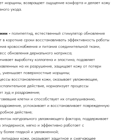
ет морщины, возвращает ощущение комфорта и делает кожу
вного ухода.
нин -
полипептид, естественный стимулятор обновления
ет в короткие сроки восстанавливать эффективность работы
ния кровоснабжения и питания соединительной ткани,
есс обновления дермального матрикса;
ичивает выработку коллагена и эластина, подавляет
равленных на их разрушение, защищает кожу от потери
ь, уменьшает поверхностные морщины;
цессы восстановления кожи, оказывает увлажняющее,
оспалительное действие, нормализует процессы
ет зуд и раздражение;
говевшие клетки и способствует их отшелушиванию,
аздражение, успокаивает и восстанавливает поврежденную
кробное действие;
ентом натурального увлажняющего фактора, поддерживает
в эпидермисе, мягко и эффективно работает с
у более гладкой и увлажненной;
с липидами кожи, оказывает защитное и смягчающее