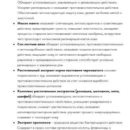
Обладает успокаивающим, заживляющим и увлажняющим действием.
Ускоряет регенерацию и оказывает противовоспалительное действие.
Обеспечивает антиоксидантную защиту кожи, делает ее более мягкой и
эластичной
Масло манго
оказывает смягчающее, антиоксидантное и осветляющее
действие, предотвращает сухость, повышает эластичность, замедляет
процессы старения, восстанавливает клеточные мембраны, вследствие
чего происходит интенсивная регенерация клеток кожи
Сок листьев алоэ
обладает успокаивающими, противовоспалительными
и антимикробными свойствами, оказывает мощное антиоксидантное
действие, защищает кожу от негативного воздействия свободных
радикалов и преждевременного старения, способствует усилению
регенерации и заживлению ран
Растительный экстракт корня ластовеня черноватого
снимает
покраснение и зуд, оказывает выраженное успокаивающее и
противовоспалительное действие за счет снижения выработки
провоспалительных цитокинов
Комплекс растительных экстрактов (ромашка, шиповник, мята,
шалфей)
обладает успокаивающими, антисептическими и
противовоспалительными свойствами, уменьшает раздражение и
покраснение, снижает чувствительность кожи, оказывает
капилляропротекторное действие, улучшает процесс микроциркуляции,
освежает и тонизирует кожу
Экстракт прополиса
- природное вещество бактерицидного действия.
Содержит в своем составе органические кислоты, флавоноиды и