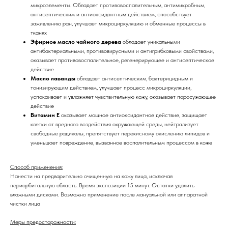
микроэлементы. Обладает противовоспалительным, антимикробным,
антисептическим и антиоксидантным действием, способствует
заживлению ран, улучшает микроциркуляцию и обменные процессы в
тканях
Эфирное масло чайного дерева
обладает уникальными
антибактериальными, противовирусными и антигрибковыми свойствами,
оказывает противовоспалительное, регенерирующее и антисептическое
действие
Масло лаванды
обладает антисептическим, бактерицидным и
тонизирующим действием, улучшает процесс микроциркуляции,
успокаивает и увлажняет чувствительную кожу, оказывает поросужающее
действие
Витамин Е
оказывает мощное антиоксидантное действие, защищает
клетки от вредного воздействия окружающей среды, нейтрализует
свободные радикалы, препятствует перекисному окислению липидов и
уменьшает повреждение, вызванное воспалительным процессом в коже
Способ применения:
Нанести на предварительно очищенную на кожу лица, исключая
периорбитальную область. Время экспозиции 15 минут. Остатки удалить
влажными дисками. Возможно применение после мануальной или аппаратной
чистки лица
Меры предосторожности: