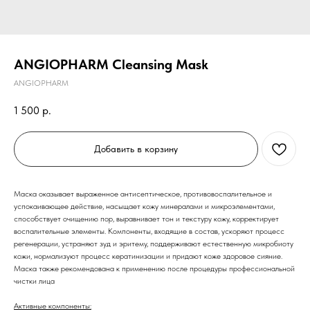
ANGIOPHARM Cleansing Mask
ANGIOPHARM
1 500
р.
Добавить в корзину
Маска оказывает выраженное антисептическое, противовоспалительное и
успокаивающее действие, насыщает кожу минералами и микроэлементами,
способствует очищению пор, выравнивает тон и текстуру кожу, корректирует
воспалительные элементы. Компоненты, входящие в состав, ускоряют процесс
регенерации, устраняют зуд и эритему, поддерживают естественную микробиоту
кожи, нормализуют процесс кератинизации и придают коже здоровое сияние.
Маска также рекомендована к применению после процедуры профессиональной
чистки лица
Активные компоненты: