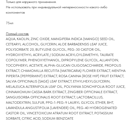
Только для наружного применения.
Не использовать при индивидуальной непереносимости какого-либо
компонентов
75мл
Полный состав:
AQUA, KAOLIN, ZINC OXIDE, MANGIFERA INDICA (MANGO) SEED OIL,
CETEARYL ALCOHOL, GLYCERIN, ALOE BARBADENSIS LEAF JUICE,
POLYSORBATE 20, BUTYLENE GLYCOL, PEG-30 CASTOR OIL,
HYDROXYETHYL ACRYLATE / SODIUM ACRYLOYLDIMETHYL TAURATE
COPOLYMER, PHENOXYETHANOL, DIPROPYLENE GLYCOL, ALLANTOIN,
TOCOPHERYL ACETATE, ALPHA-GLUCAN OLIGOSACCHARIDE, PROPOLIS
EXTRACT, CHAMOMILLA RECUTITA (MATRICARIA) FLOWER EXTRACT, MENTHA
PIPERITA (PEPPERMINT) EXTRACT, ROSA CANINA (ROSE HIP) FRUIT EXTRACT,
SALVIA OFFICINALIS (SAGE) LEAF EXTRACT, ETHYLHEXYLGLYCERIN,
MELALEUCA ALTERNIFOLIA LEAF OIL, POLYMNIA SONCHIFOLIA ROOT JUICE,
CINNAMOMUM CASSIA BARK EXTRACT, ZINGIBER OFFICINALE EXTRACT,
SANGUISORBA OFFICINALIS ROOT EXTRACT, LACTOBACILLUS,
MALTODEXTRIN, SULFUR, PPG-1-PEG-9 LAURYL GLYCOL ETHER, BHT,
LAVANDULA ANGUSTIFOLIA (LAVENDER) OIL, PEG-40 HYDROGENATED
CASTOR OIL, VINCETOXICUM ATRATUM ROOT EXTRACT, POTASSIUM
SORBATE, CITRIC ACID, SODIUM BENZOATE