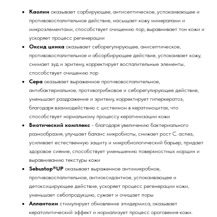
Каолин
оказывает сорбирующее, антисептическое, успокаивающее и
противовоспалительное действие, насыщает кожу минералами и
микроэлементами, способствует очищению пор, выравнивает тон кожи и
ускоряет процесс регенерации
Оксид цинка
оказывает себорегулирующее, анисептическое,
противовоспалительное и абсорбирующее действие, успокаивает кожу,
снимает зуд и эритему, корректирует воспалительные элементы,
способствует очищению пор
Сера
оказывает выраженное противовоспалительное,
антибактериальное, противогрибковое и себорегулирующее действие,
уменьшает раздражение и эритему, корректирует гиперкератоз,
благодаря взаимодействию с цистеином в кератиноцитах, что
способствует нормальному процессу кератинизации кожи
Биотический комплекс
- благодаря увеличению бактериального
разнообразия, улучшает баланс микробиоты, снижает рост C. acnes,
усиливает естественную защиту и микробиологический барьер, придает
здоровое сияние, способствует уменьшению поверхностных морщин и
выравниванию текстуры кожи
Sebustop®UP
оказывает выраженное антимикробное,
противовоспалительное, антиоксидантное, успокаивающее и
детоксицирующее действие, ускоряет процесс регенерации кожи,
уменьшает себопродукцию, сужает и очищает поры
Аллантоин
стимулирует обновление эпидермиса, оказывает
кератолитический эффект и нормализует процесс ороговения кожи.