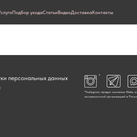
Услуги
Подбор ухода
Статьи
Видео
Доставка
Контакты
*
тки персональных данных
а
*Instagram, продукт компании Meta, 
экстремистской организацией в Росси