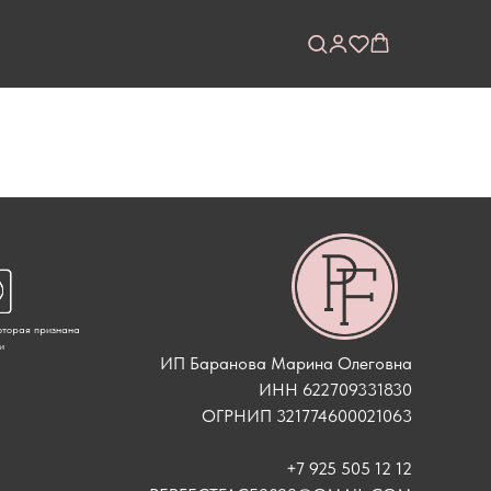
которая признана
и
ИП Баранова Марина Олеговна
ИНН 622709331830
ОГРНИП 321774600021063
+7 925 505 12 12